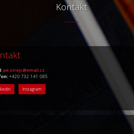
Kontakt
ntakt
l:
pe.strejc@email.cz
fon:
+420 732 141 085
nkedin
Instagram