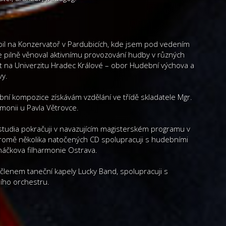
pil na Konzervatoř v Pardubicích, kde jsem pod vedením
 se pilně věnoval aktivnímu provozování hudby v různých
jat na Univerzitu Hradec Králové – obor Hudební výchova a
vy.
ní kompozice získávám vzdělání ve třídě skladatele Mgr.
monii u Pavla Větrovce.
studia pokračuji v navazujícím magisterském programu v
romě několika natočených CD spolupracuji s hudebními
náčkova filharmonie Ostrava.
lenem taneční kapely Lucky Band, spolupracuji s
ího orchestru.