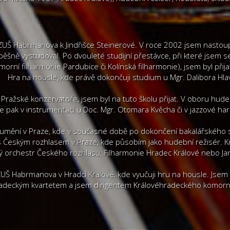
a ZUŠ Habrmanova k Jindřišce Steinerové. V roce 2002 jsem nastou
úspěšně vystudoval. Po dvouleté studijní přestávce, při které jsem
orní filharmonie Pardubice či Kolínská filharmonie), jsem byl při
Hra na housle, kde právě dokončuji studium u Mgr. Dalibora Hla
ažské konzervatoře, jsem byl na tuto školu přijat. V oboru hudeb
le pak v instrumentaci u Doc. Mgr. Otomara Kvěcha či v jazzové har
h umění v Praze, kde v současné době po dokončení bakalářského 
s Českým rozhlasem v Praze, kde působím jako hudební režisér. K
ký orchestr Českého rozhlasu, Filharmonie Hradec Králové nebo Ja
 Habrmanova v Hradci Králové, kde vyučuji hru na housle. Jsem č
adeckým kvartetem a jsem dirigentem Královéhradeckého komorn