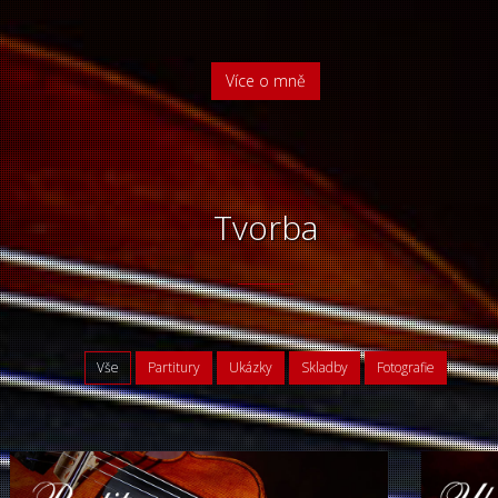
Více o mně
Tvorba
Vše
Partitury
Ukázky
Skladby
Fotografie