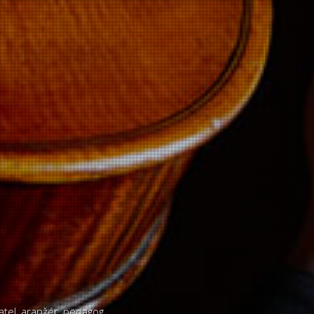
atel, aranžér, pedagog.