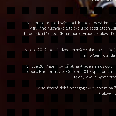
Na housle hraji od svých pěti let, kdy docházím n
Mgr. Jiřího Kuchválka tuto školu po šesti letech 
hudebních tělesech (Filharmonie Hradec Králové, Kom
V roce 2012, po předvedení mých skladeb na půdě Pr
Jiřího Gemrota, dá
V roce 2017 jsem byl přijat na Akademii múzickýc
oboru Hudební režie. Od roku 2019 spolupracuji 
tělesy jako je Symfonic
V současné době pedagogicky působím na ZUŠ
Královéhr