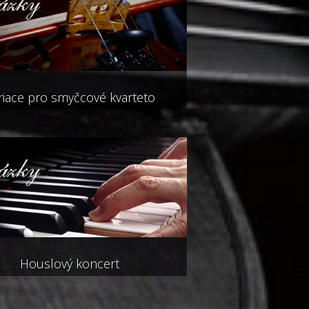
riace pro smyčcové kvarteto
Houslový koncert