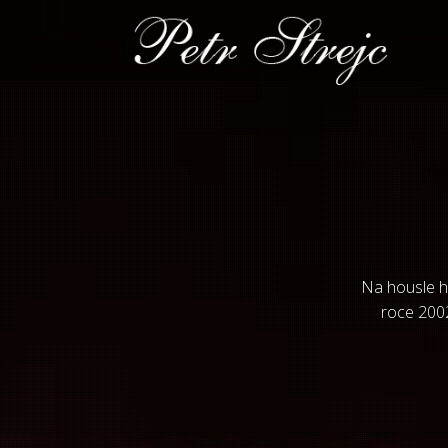
Na housle hr
roce 2002