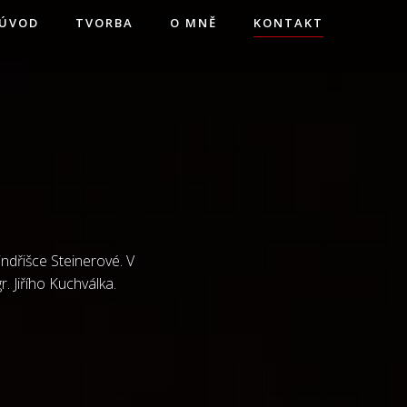
ÚVOD
TVORBA
O MNĚ
KONTAKT
ndřišce Steinerové. V
 Jiřího Kuchválka.