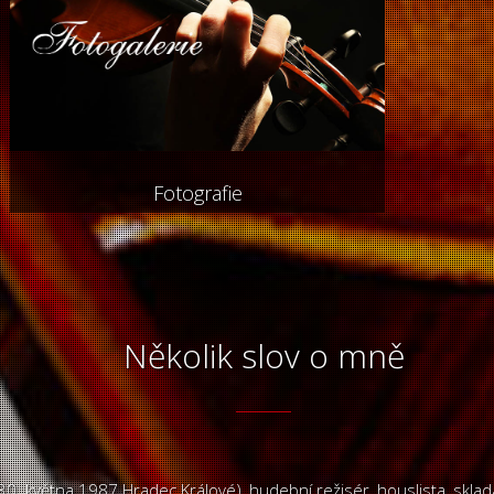
Fotografie
Několik slov o mně
*30. května 1987 Hradec Králové), hudební režisér, houslista, sklad